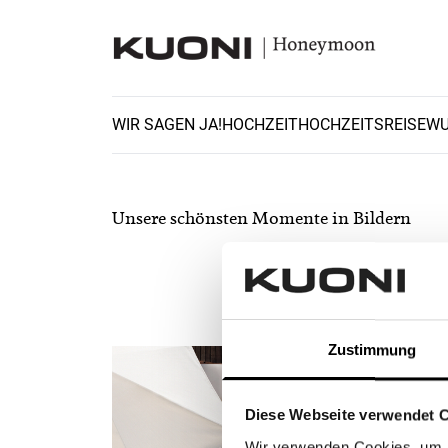
WIR SAGEN JA!
HOCHZEIT
HOCHZEITSREISE
WU
Unsere schönsten
Unsere schönsten Momente in Bildern
Zustimmung
Diese Webseite verwendet 
Wir verwenden Cookies, um I