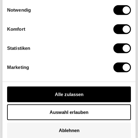
gesammelt haben.
Einwilligungsauswahl
Nous deux
Notwendig
Komfort
Statistiken
Marketing
Alle zulassen
Auswahl erlauben
Fiançailles
Ablehnen